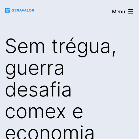
Pular
Blog
Menu
para
da
o
Geravalor
conteúdo
Sem trégua,
guerra
desafia
comex e
economia