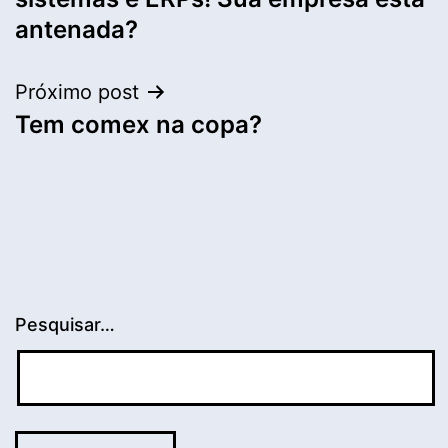
Post
antenada?
Próximo post
Tem comex na copa?
Pesquisar…