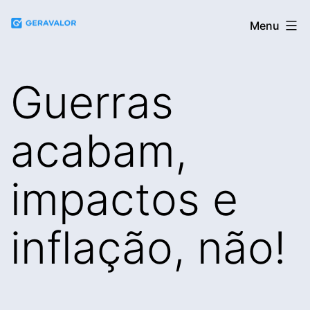
Pular
Blog
Menu
para
da
o
Geravalor
conteúdo
Guerras
acabam,
impactos e
inflação, não!