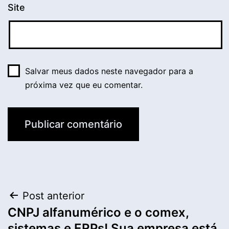
Site
Salvar meus dados neste navegador para a
próxima vez que eu comentar.
Navegação
Post anterior
CNPJ alfanumérico e o comex,
de
sistemas e ERPs! Sua empresa está